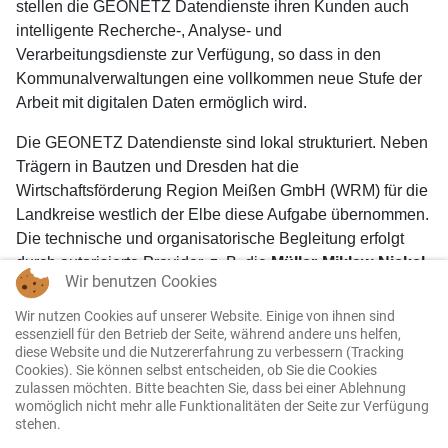
stellen die GEONETZ Datendienste ihren Kunden auch
intelligente Recherche-, Analyse- und
Verarbeitungsdienste zur Verfügung, so dass in den
Kommunalverwaltungen eine vollkommen neue Stufe der
Arbeit mit digitalen Daten ermöglich wird.
Die GEONETZ Datendienste sind lokal strukturiert. Neben
Trägern in Bautzen und Dresden hat die
Wirtschaftsförderung Region Meißen GmbH (WRM) für die
Landkreise westlich der Elbe diese Aufgabe übernommen.
Die technische und organisatorische Begleitung erfolgt
durch autorisierte Provider, z. B. die
Müller-Miklaw-Nickel
Wir benutzen Cookies
Ingenieurgesellschaft mbH
.
Wir nutzen Cookies auf unserer Website. Einige von ihnen sind
essenziell für den Betrieb der Seite, während andere uns helfen,
diese Website und die Nutzererfahrung zu verbessern (Tracking
Cookies). Sie können selbst entscheiden, ob Sie die Cookies
zulassen möchten. Bitte beachten Sie, dass bei einer Ablehnung
womöglich nicht mehr alle Funktionalitäten der Seite zur Verfügung
stehen.
Copyright 2025 Müller-Miklaw-Nickel